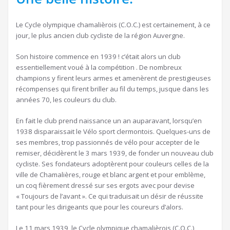
Le Cycle olympique chamalièrois (C.O.C.) est certainement, à ce
jour, le plus ancien club cycliste de la région Auvergne.
Son histoire commence en 1939 ! c’était alors un club
essentiellement voué à la compétition . De nombreux
champions y firent leurs armes et amenèrent de prestigieuses
récompenses qui firent briller au fil du temps, jusque dans les
années 70, les couleurs du club.
En fait le club prend naissance un an auparavant, lorsqu’en
1938 disparaissait le Vélo sport clermontois. Quelques-uns de
ses membres, trop passionnés de vélo pour accepter de le
remiser, décidèrent le 3 mars 1939, de fonder un nouveau club
cycliste. Ses fondateurs adoptèrent pour couleurs celles de la
ville de Chamalières, rouge et blanc argent et pour emblème,
un coq fièrement dressé sur ses ergots avec pour devise
« Toujours de l’avant ». Ce qui traduisait un désir de réussite
tant pour les dirigeants que pour les coureurs d’alors.
Le 11 mars 1939, le Cycle olympique chamalièrois (C.O.C.)