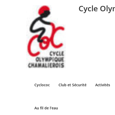
Skip
Cycle Oly
to
content
Cyclococ
Club et Sécurité
Activités
Au fil de l’eau