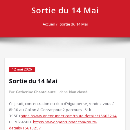
Sortie du 14 Mai
Accueil
Sortie du 14 Mai
12 mai 2026
Sortie du 14 Mai
Par
Catherine Chantelauze
dans
Non classé
Ce jeudi, concentration du club d’Aigueperse, rendez-vous à
8h30 au Galion à Gerzat pour 2 parcours : 61k
395D+
https://www.openrunner.com/route-details/15603214
ET 70k 450D+
https://www.openrunner.com/route-
details/15613257