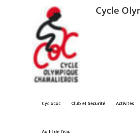
Skip
Cycle Oly
to
content
Cyclococ
Club et Sécurité
Activités
Au fil de l’eau