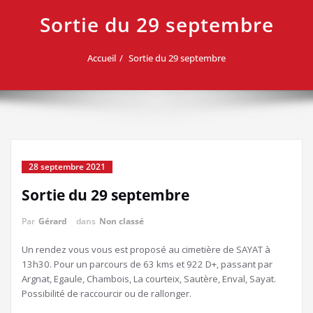
Sortie du 29 septembre
Accueil
Sortie du 29 septembre
28 septembre 2021
Sortie du 29 septembre
Par
Gérard
dans
Non classé
Un rendez vous vous est proposé au cimetière de SAYAT à
13h30. Pour un parcours de 63 kms et 922 D+, passant par
Argnat, Egaule, Chambois, La courteix, Sautère, Enval, Sayat.
Possibilité de raccourcir ou de rallonger.