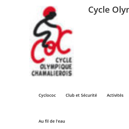
Skip
Cycle Oly
to
content
Cyclococ
Club et Sécurité
Activités
Au fil de l’eau