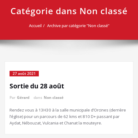
Catégorie dans Non classé
Accueil
Archive par catégorie "Non classé"
27 août 2021
Sortie du 28 août
Par
Gérard
dans
Non classé
Rendez vous à 13H30 à la salle municipale d’Orcines (derrière
l’église) pour un parcours de 62 kms et 810 D+ passant par
Aydat, Nébouzat, Vulcania et Chanat la mouteyre.