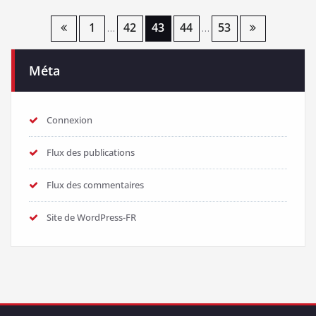
Pagination
1
42
43
44
53
…
…
des
Méta
publications
Connexion
Flux des publications
Flux des commentaires
Site de WordPress-FR