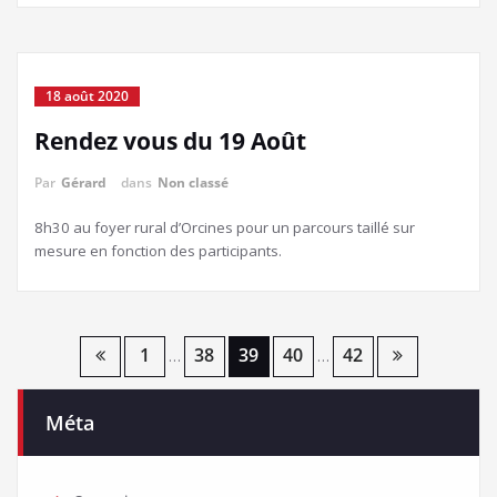
18 août 2020
Rendez vous du 19 Août
Par
Gérard
dans
Non classé
8h30 au foyer rural d’Orcines pour un parcours taillé sur
mesure en fonction des participants.
Pagination
1
38
39
40
42
…
…
des
Méta
publications